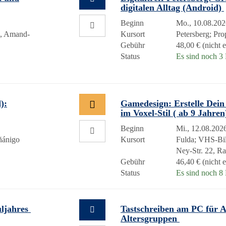
digitalen Alltag (Android)
Beginn
Mo., 10.08.202
h, Amand-
Kursort
Petersberg; Pr
Gebühr
48,00 € (nicht 
Status
Es sind noch 3 P
):
Gamedesign: Erstelle Dei
im Voxel-Stil ( ab 9 Jahre
Beginn
Mi., 12.08.2026
ñánigo
Kursort
Fulda; VHS-Bil
Ney-Str. 22, 
Gebühr
46,40 € (nicht 
Status
Es sind noch 8 P
uljahres
Tastschreiben am PC für A
Altersgruppen