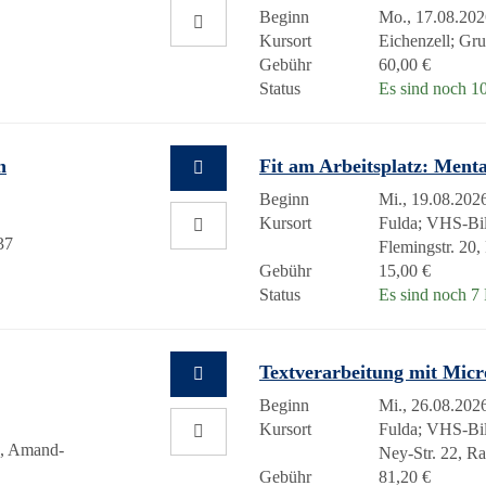
Beginn
Mo., 17.08.202
Kursort
Eichenzell; Gr
Gebühr
60,00 €
Status
Es sind noch 10
n
Fit am Arbeitsplatz: Menta
Beginn
Mi., 19.08.2026
Kursort
Fulda; VHS-Bil
37
Flemingstr. 20
Gebühr
15,00 €
Status
Es sind noch 7 P
Textverarbeitung mit Micr
Beginn
Mi., 26.08.2026
Kursort
Fulda; VHS-Bil
h, Amand-
Ney-Str. 22, 
Gebühr
81,20 €