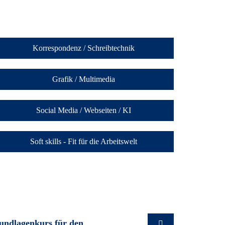
Korrespondenz / Schreibtechnik
Grafik / Multimedia
Social Media / Webseiten / KI
Soft skills - Fit für die Arbeitswelt
rundlagenkurs für den