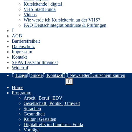
Kursleitende | digital
VHS Stadt Fulda
Videos
Wie werde ich Kursleiter/in an der VHS?
FAQ Deutschintegrationskurse & Prüfungen
AGB
Barrierefreiheit
Datenschutz
Impressum
Kontakt
SEPA-Lastschriftmandat
Widerruf
Login
Suche
Kontakt
Newsletter
Gutschein kaufen
Home
Volkshochschule Landkreis Fulda
Programm
Wörthstr. 15, 36037 Fulda
Arbeit | Beruf | EDV
0661 6006-1600
Gesellschaft | Politik | Umwelt
vhs@landkreis-fulda.de
Sprachen
Gesundheit
Kultur | Gestalten
Widerrufsformular
Digitaltreffs im Landkreis Fulda
Nützliche Links
Vorträge