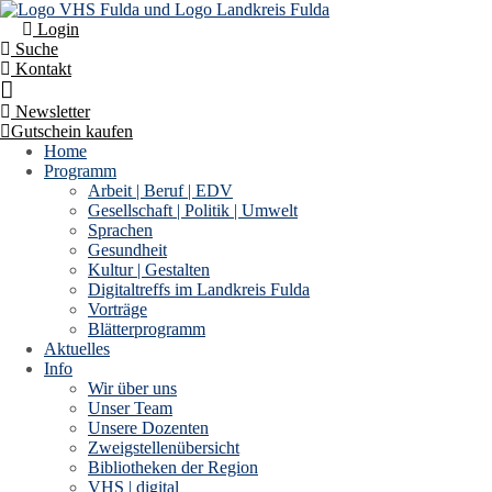
Login
Suche
Kontakt
Newsletter
Gutschein kaufen
Home
Programm
Arbeit | Beruf | EDV
Gesellschaft | Politik | Umwelt
Sprachen
Der Kurs steht leider nicht mehr zur Verfügung.
Gesundheit
Kultur | Gestalten
Digitaltreffs im Landkreis Fulda
Vorträge
Blätterprogramm
Aktuelles
Info
Wir über uns
Unser Team
Unsere Dozenten
Zweigstellenübersicht
Bibliotheken der Region
VHS | digital