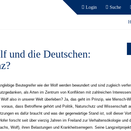
Login
Suche
H
lf und die Deutschen:
nz?
nglebige Beutegreifer wie der Wolf werden bewundert und sind zugleich verfem
utzgedanken, als Arten im Zentrum von Konflikten mit zahlreichen Interessens
Wolf also in unserer Welt überleben? Ja, das geht im Prinzip, wie Mensch-Wil
s voraus, dass Betroffene gehört und Politik, Naturschutz und Wissenschaft
zungen es dafür braucht und was der gegenwärtige Stand ist, soll dieser Vort
Hofer forscht seit über vierzig Jahren im Freiland zur Verhaltensökologie un
achs, Wolf), ihren Belastungen und Krankheitserregern. Seine Langzeitprojekt