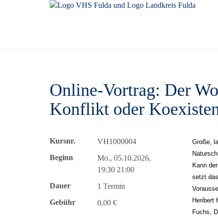
Online-Vortrag: Der Wo
Konflikt oder Koexiste
Kursnr.
VH1000004
Große, la
Natursch
Beginn
Mo., 05.10.2026,
Kann der 
19:30 21:00
setzt da
Dauer
1 Termin
Vorausset
Heribert 
Gebühr
0,00 €
Fuchs, D