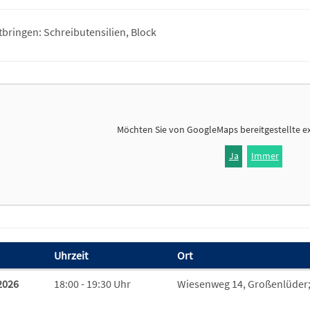
tbringen: Schreibutensilien, Block
Möchten Sie von
GoogleMaps
bereitgestellte e
Ja
Immer
Uhrzeit
Ort
 zum diesen Kurs
2026
18:00 - 19:30 Uhr
Wiesenweg 14, Großenlüder