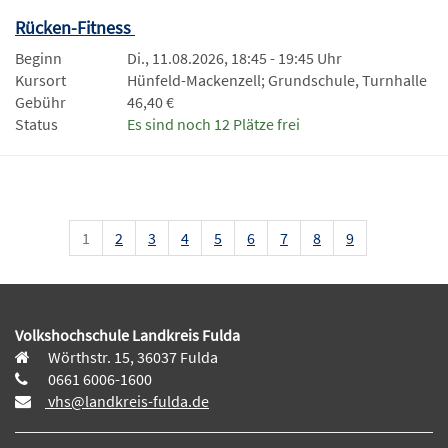
Rücken-Fitness
Beginn
Di., 11.08.2026, 18:45 - 19:45 Uhr
Kursort
Hünfeld-Mackenzell; Grundschule, Turnhalle
Gebühr
46,40 €
Status
Es sind noch 12 Plätze frei
1
2
3
4
5
6
7
8
9
Volkshochschule Landkreis Fulda
Wörthstr. 15, 36037 Fulda
0661 6006-1600
vhs@landkreis-fulda.de