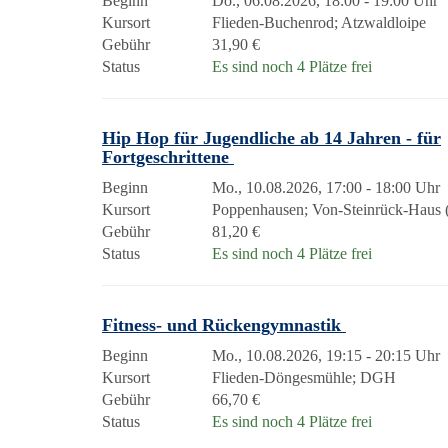
Beginn
Do., 06.08.2026, 18:00 - 19:00 Uhr
Kursort
Flieden-Buchenrod; Atzwaldloipe
Gebühr
31,90 €
Status
Es sind noch 4 Plätze frei
Hip Hop für Jugendliche ab 14 Jahren - für
Fortgeschrittene
Beginn
Mo., 10.08.2026, 17:00 - 18:00 Uhr
Kursort
Poppenhausen; Von-Steinrück-Haus (
Gebühr
81,20 €
Status
Es sind noch 4 Plätze frei
Fitness- und Rückengymnastik
Beginn
Mo., 10.08.2026, 19:15 - 20:15 Uhr
Kursort
Flieden-Döngesmühle; DGH
Gebühr
66,70 €
Status
Es sind noch 4 Plätze frei