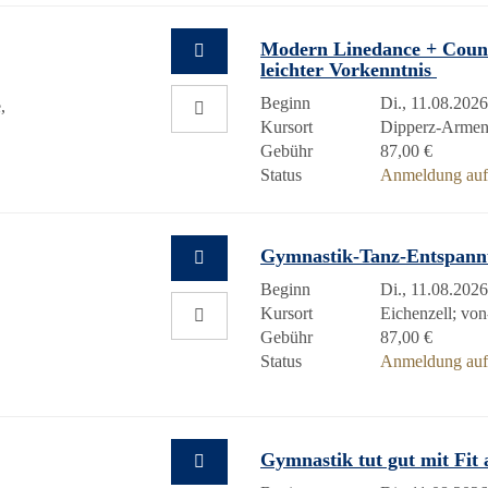
Modern Linedance + Count
leichter Vorkenntnis
Beginn
Di., 11.08.2026
,
Kursort
Dipperz-Arme
Gebühr
87,00 €
Status
Anmeldung auf 
Gymnastik-Tanz-Entspann
Beginn
Di., 11.08.2026
Kursort
Eichenzell; vo
Gebühr
87,00 €
Status
Anmeldung auf 
Gymnastik tut gut mit Fit 