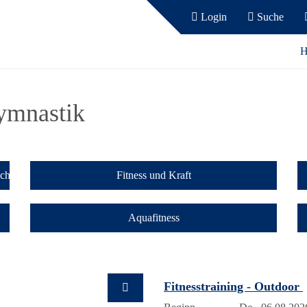
Login
Suche
H
ymnastik
iche
Fitness und Kraft
Aquafitness
Fitnesstraining - Outdoor