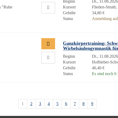
Beginn
Di., 11.08.2026
m "Ruhe
Kursort
Flieden-Struth
Gebühr
34,80 €
Status
Anmeldung auf 
Ganzkörpertraining: Sch
Wirbelsäulengymnastik für
Beginn
Di., 11.08.2026
Kursort
Hofbieber-Sch
Gebühr
46,40 €
Status
Es sind noch 6 P
1
2
3
4
5
6
7
8
9