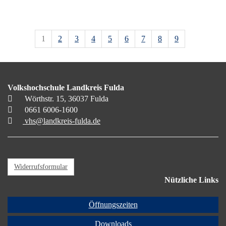
1
2
3
4
5
6
7
8
9
Volkshochschule Landkreis Fulda
Wörthstr. 15, 36037 Fulda
0661 6006-1600
vhs@landkreis-fulda.de
Widerrufsformular
Nützliche Links
Öffnungszeiten
Downloads