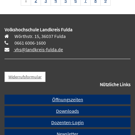
1
2
3
4
5
6
7
8
9
Volkshochschule Landkreis Fulda
Wörthstr. 15, 36037 Fulda
0661 6006-1600
vhs@landkreis-fulda.de
Widerrufsformular
Nützliche Links
Öffnungszeiten
Downloads
Dozenten-Login
Newsletter