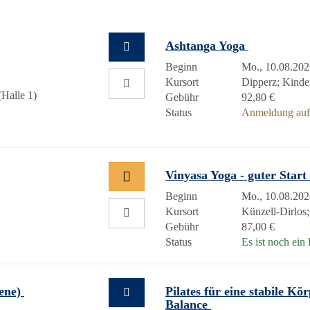
Ashtanga Yoga
Beginn
Mo., 10.08.202
Kursort
Dipperz; Kinde
Halle 1)
Gebühr
92,80 €
Status
Anmeldung auf 
Vinyasa Yoga - guter Star
Beginn
Mo., 10.08.202
Kursort
Künzell-Dirlos
Gebühr
87,00 €
Status
Es ist noch ein 
tene)
Pilates für eine stabile K
Balance