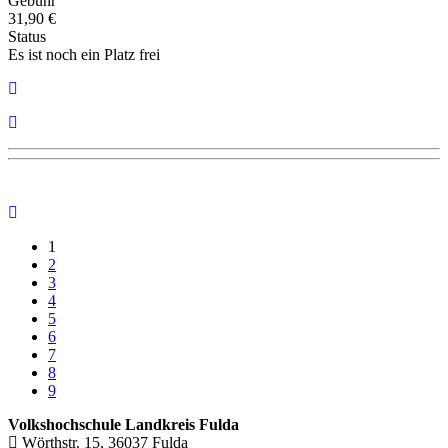
Gebühr
31,90 €
Status
Es ist noch ein Platz frei
1
2
3
4
5
6
7
8
9
Volkshochschule Landkreis Fulda
Wörthstr. 15, 36037 Fulda