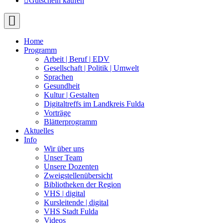
Gutschein kaufen
Home
Programm
Arbeit | Beruf | EDV
Gesellschaft | Politik | Umwelt
Sprachen
Gesundheit
Kultur | Gestalten
Digitaltreffs im Landkreis Fulda
Vorträge
Blätterprogramm
Aktuelles
Info
Wir über uns
Unser Team
Unsere Dozenten
Zweigstellenübersicht
Bibliotheken der Region
VHS | digital
Kursleitende | digital
VHS Stadt Fulda
Videos