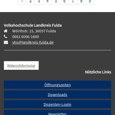
1
2
3
4
5
6
7
8
9
Volkshochschule Landkreis Fulda
Wörthstr. 15, 36037 Fulda
0661 6006-1600
vhs@landkreis-fulda.de
Widerrufsformular
Nützliche Links
Öffnungszeiten
Downloads
Dozenten-Login
Newsletter