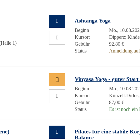
Ashtanga Yoga
Beginn
Mo., 10.08.202
Kursort
Dipperz; Kinde
Halle 1)
Gebühr
92,80 €
Status
Anmeldung auf 
Vinyasa Yoga - guter Star
Beginn
Mo., 10.08.202
Kursort
Künzell-Dirlos
Gebühr
87,00 €
Status
Es ist noch ein 
tene)
Pilates für eine stabile K
Balance