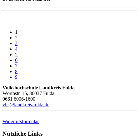
1
2
3
4
5
6
7
8
9
Volkshochschule Landkreis Fulda
Wörthstr. 15, 36037 Fulda
0661 6006-1600
vhs@landkreis-fulda.de
Widerrufsformular
Nützliche Links