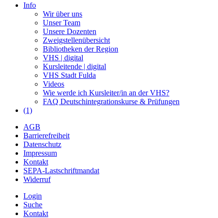
Info
Wir über uns
Unser Team
Unsere Dozenten
Zweigstellenübersicht
Bibliotheken der Region
VHS | digital
Kursleitende | digital
VHS Stadt Fulda
Videos
Wie werde ich Kursleiter/in an der VHS?
FAQ Deutschintegrationskurse & Prüfungen
(1)
AGB
Barrierefreiheit
Datenschutz
Impressum
Kontakt
SEPA-Lastschriftmandat
Widerruf
Login
Suche
Kontakt