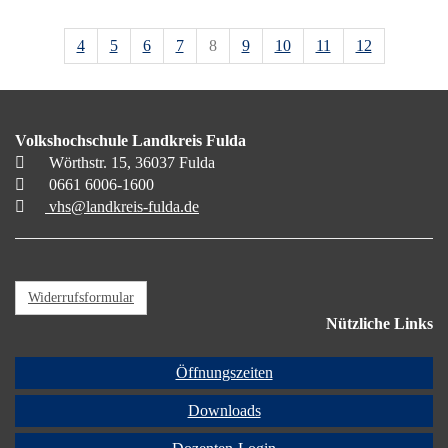
4
5
6
7
8
9
10
11
12
Volkshochschule Landkreis Fulda
Wörthstr. 15, 36037 Fulda
0661 6006-1600
vhs@landkreis-fulda.de
Widerrufsformular
Nützliche Links
Öffnungszeiten
Downloads