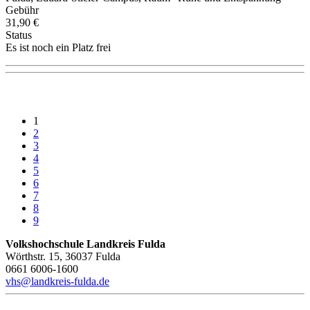
Gebühr
31,90 €
Status
Es ist noch ein Platz frei
1
2
3
4
5
6
7
8
9
Volkshochschule Landkreis Fulda
Wörthstr. 15, 36037 Fulda
0661 6006-1600
vhs@landkreis-fulda.de