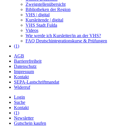
Zweigstellenübersicht
Bibliotheken der Region
VHS | digital
Kursleitende | digital
VHS Stadt Fulda
Videos
Wie werde ich Kursleiter/in an der VHS?
FAQ Deutschintegrationskurse & Prüfungen
(1)
AGB
Barrierefreiheit
Datenschutz
Impressum
Kontakt
SEPA-Lastschriftmandat
Widerruf
Login
Suche
Kontakt
(1)
Newsletter
Gutschein kaufen