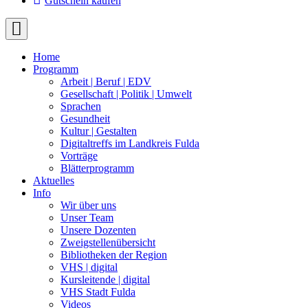
Gutschein kaufen
Home
Programm
Arbeit | Beruf | EDV
Gesellschaft | Politik | Umwelt
Sprachen
Gesundheit
Kultur | Gestalten
Digitaltreffs im Landkreis Fulda
Vorträge
Blätterprogramm
Aktuelles
Info
Wir über uns
Unser Team
Unsere Dozenten
Zweigstellenübersicht
Bibliotheken der Region
VHS | digital
Kursleitende | digital
VHS Stadt Fulda
Videos