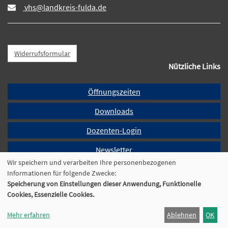
vhs@landkreis-fulda.de
Widerrufsformular
Nützliche Links
Öffnungszeiten
Downloads
Dozenten-Login
Newsletter
Wir speichern und verarbeiten Ihre personenbezogenen
Programmheft
Informationen für folgende Zwecke:
Speicherung von Einstellungen dieser Anwendung, Funktionelle
Cookie Einstellungen
Cookies, Essenzielle Cookies.
Mehr erfahren
Ablehnen
OK
© 2026 Kufer Software GmbH