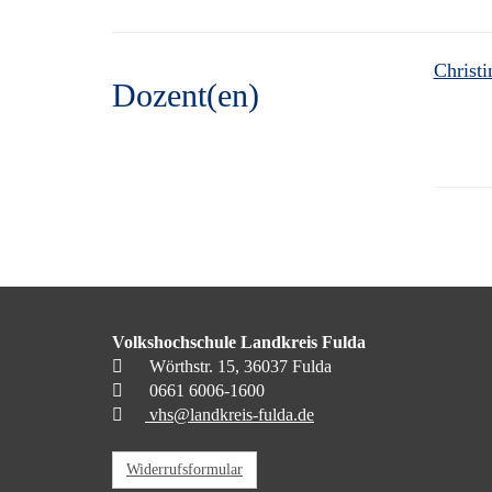
Christi
Dozent(en)
Volkshochschule Landkreis Fulda
Wörthstr. 15, 36037 Fulda
0661 6006-1600
vhs@landkreis-fulda.de
Widerrufsformular