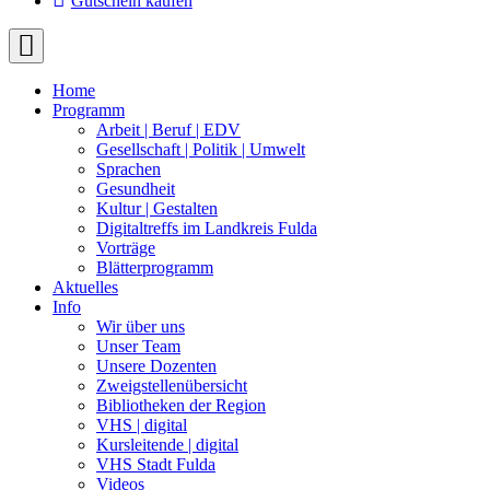
Gutschein kaufen
Home
Programm
Arbeit | Beruf | EDV
Gesellschaft | Politik | Umwelt
Sprachen
Gesundheit
Kultur | Gestalten
Digitaltreffs im Landkreis Fulda
Vorträge
Blätterprogramm
Aktuelles
Info
Wir über uns
Unser Team
Unsere Dozenten
Zweigstellenübersicht
Bibliotheken der Region
VHS | digital
Kursleitende | digital
VHS Stadt Fulda
Videos