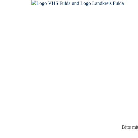
Hatha-Yoga Yoga im L
Kursnr.
VH3011420
Zur Ruhe
der Geis
Beginn
Mi., 09.09.2026,
von Yoga
17:45 19:15
Wir werd
Dauer
10 Termine
und dabe
Gebühr
58,00 €
Bitte mi