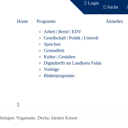
Login
Suche
Home
Programm
Aktuelles
Arbeit | Beruf | EDV
Gesellschaft | Politik | Umwelt
Sprachen
eben
Gesundheit
Kultur | Gestalten
Digitaltreffs im Landkreis Fulda
Vorträge
 kommen, dem Körper Gutes tun: In diesem Kurs üben wir Yoga in seiner ganze
Blätterprogramm
tesebene. Als Werkzeuge dienen Körperübungen, Atemübungen, Atemwahrnehm
 immer näher zu kommen: Zu einem ruhigen, klaren Geist und die Bewussthe
en in diesem Kurs ein besonderes Augenmerk auf den achtsamen Umgang mit 
i die eigenen Grenzen zu akzeptieren und anzunehmen.
tbringen: Yogamatte, Decke, kleines Kissen