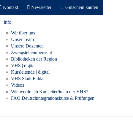
Kontakt
Newsletter
Gutschein kaufen
Info
Wir über uns
Unser Team
Unsere Dozenten
Anmeldung auf Warteliste
Zweigstellenübersicht
Bibliotheken der Region
VHS | digital
Kursleitende | digital
n Vielfalt. D. h. wir üben auf der Körper-, der Atem- und
VHS Stadt Fulda
ungen, kleinen Meditationen, um dem eigentlichen Ziel
Videos
it des gegenwärtigen Augenblickes.
Wie werde ich Kursleiter/in an der VHS?
dem Körper legen, auf die Signale des Körpers zu hören
FAQ Deutschintegrationskurse & Prüfungen