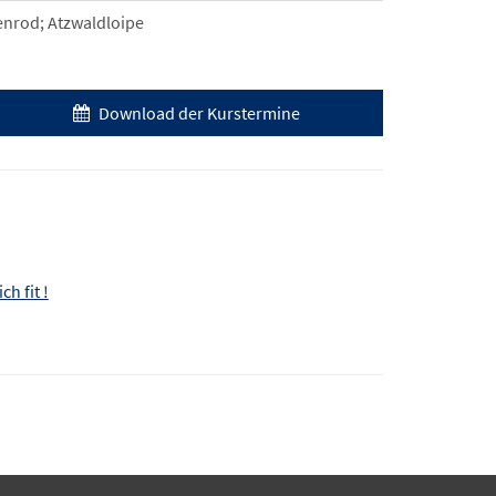
nrod; Atzwaldloipe
Download der Kurstermine
h fit !