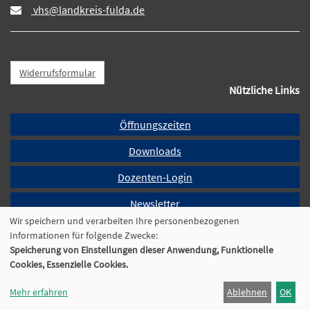
vhs@landkreis-fulda.de
Widerrufsformular
Nützliche Links
Öffnungszeiten
Downloads
Dozenten-Login
Newsletter
Wir speichern und verarbeiten Ihre personenbezogenen
Programmheft
Informationen für folgende Zwecke:
Speicherung von Einstellungen dieser Anwendung, Funktionelle
Cookie Einstellungen
Cookies, Essenzielle Cookies.
Mehr erfahren
Ablehnen
OK
© 2026 Kufer Software GmbH