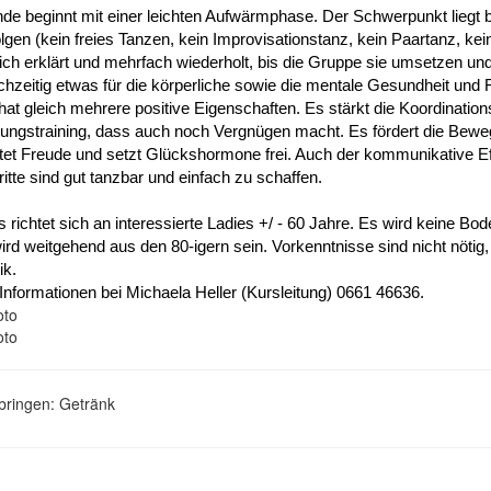
nde beginnt mit einer leichten Aufwärmphase. Der Schwerpunkt liegt 
olgen (kein freies Tanzen, kein Improvisationstanz, kein Paartanz, k
ich erklärt und mehrfach wiederholt, bis die Gruppe sie umsetzen und
chzeitig etwas für die körperliche sowie die mentale Gesundheit und 
at gleich mehrere positive Eigenschaften. Es stärkt die Koordinations
tungstraining, dass auch noch Vergnügen macht. Es fördert die Beweg
itet Freude und setzt Glückshormone frei. Auch der kommunikative Ef
itte sind gut tanzbar und einfach zu schaffen.
 richtet sich an interessierte Ladies +/ - 60 Jahre. Es wird keine B
ird weitgehend aus den 80-igern sein. Vorkenntnisse sind nicht nöt
ik.
nformationen bei Michaela Heller (Kursleitung) 0661 46636.
tbringen: Getränk