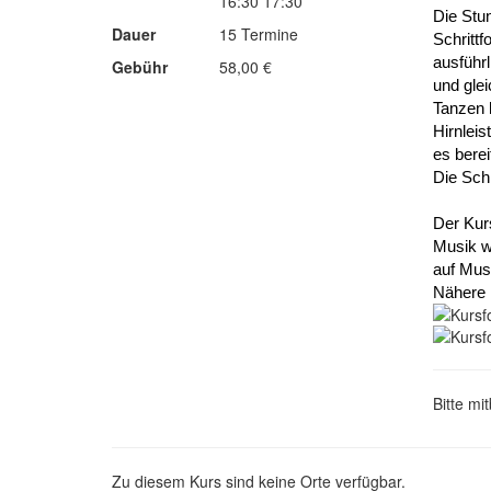
16:30 17:30
Die Stu
Dauer
15 Termine
Schrittf
ausführl
Gebühr
58,00 €
und glei
Tanzen h
Hirnleis
es bere
Die Schr
Der Kurs
Musik w
auf Mus
Nähere I
Bitte mi
Zu diesem Kurs sind keine Orte verfügbar.