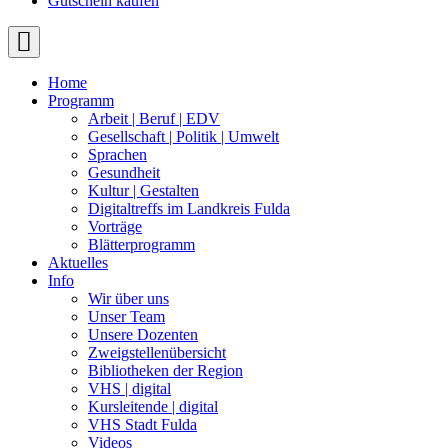
Gutschein kaufen
Home
Programm
Arbeit | Beruf | EDV
Gesellschaft | Politik | Umwelt
Sprachen
Gesundheit
Kultur | Gestalten
Digitaltreffs im Landkreis Fulda
Vorträge
Blätterprogramm
Aktuelles
Info
Wir über uns
Unser Team
Unsere Dozenten
Zweigstellenübersicht
Bibliotheken der Region
VHS | digital
Kursleitende | digital
VHS Stadt Fulda
Videos