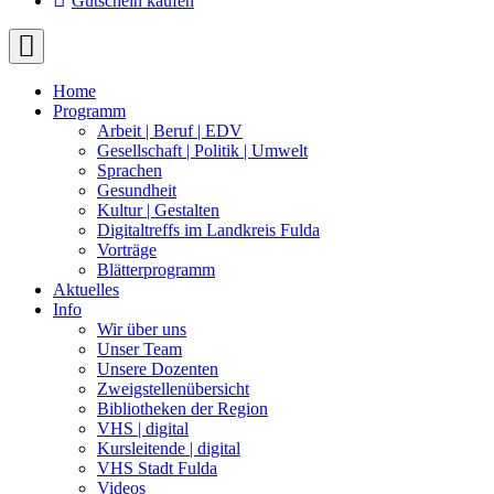
Gutschein kaufen
Home
Programm
Arbeit | Beruf | EDV
Gesellschaft | Politik | Umwelt
Sprachen
Gesundheit
Kultur | Gestalten
Digitaltreffs im Landkreis Fulda
Vorträge
Blätterprogramm
Aktuelles
Info
Wir über uns
Unser Team
Unsere Dozenten
Zweigstellenübersicht
Bibliotheken der Region
VHS | digital
Kursleitende | digital
VHS Stadt Fulda
Videos