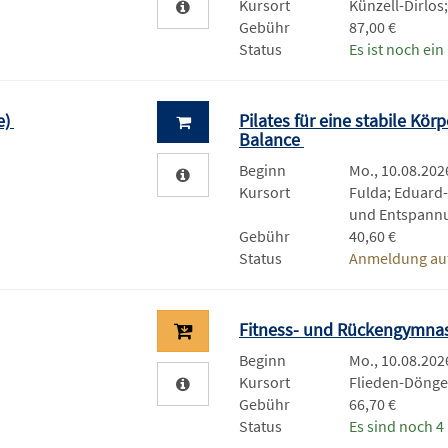
Kursort
Künzell-Dirlos
Gebühr
87,00 €
Status
Es ist noch ein 
e)
Pilates für eine stabile Kö
Balance
Beginn
Mo., 10.08.2026
Kursort
Fulda; Eduard
und Entspann
Gebühr
40,60 €
Status
Anmeldung auf
Fitness- und Rückengymna
Beginn
Mo., 10.08.2026
Kursort
Flieden-Döng
Gebühr
66,70 €
Status
Es sind noch 4 