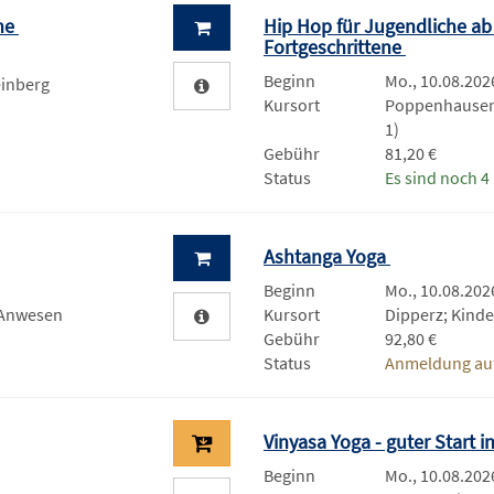
ne
Hip Hop für Jugendliche ab 
Fortgeschrittene
Beginn
Mo., 10.08.2026
einberg
Kursort
Poppenhausen;
1)
Gebühr
81,20 €
Status
Es sind noch 4 
Ashtanga Yoga
Beginn
Mo., 10.08.2026
 Anwesen
Kursort
Dipperz; Kinde
Gebühr
92,80 €
Status
Anmeldung auf
Vinyasa Yoga - guter Start 
Beginn
Mo., 10.08.2026