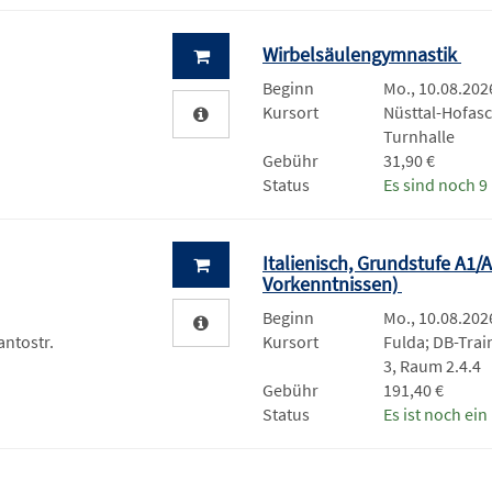
Wirbelsäulengymnastik
Beginn
Mo., 10.08.2026
Kursort
Nüsttal-Hofas
Turnhalle
Gebühr
31,90 €
Status
Es sind noch 9 
Italienisch, Grundstufe A1/
Vorkenntnissen)
Beginn
Mo., 10.08.2026
antostr.
Kursort
Fulda; DB-Trai
3, Raum 2.4.4
Gebühr
191,40 €
Status
Es ist noch ein 