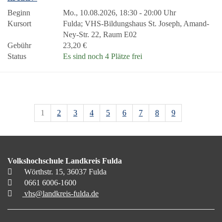
Beginn
Mo., 10.08.2026, 18:30 - 20:00 Uhr
Kursort
Fulda; VHS-Bildungshaus St. Joseph, Amand-
Ney-Str. 22, Raum E02
Gebühr
23,20 €
Status
Es sind noch 4 Plätze frei
1
2
3
4
5
6
7
8
9
Volkshochschule Landkreis Fulda
Wörthstr. 15, 36037 Fulda
0661 6006-1600
vhs@landkreis-fulda.de