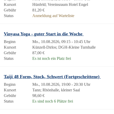
Kursort
Hünfeld; Vereinsraum Hotel Engel
Gebühr
81,20 €
Status
Anmeldung auf Warteliste
Vinyasa Yoga - guter Start in die Woche
Beginn
Mo., 10.08.2026, 09:15 - 10:45 Uhr
Kursort
Künzell-Dirlos; DGH-Kleine Turnhalle
Gebühr
87,00 €
Status
Es ist noch ein Platz frei
Taiji 48 Form, Stock, Schwert (Fortgeschrittene)
Beginn
Mo., 10.08.2026, 19:00 - 20:30 Uhr
Kursort
Tann; Rhönhalle, kleiner Saal
Gebühr
98,60 €
Status
Es sind noch 6 Plätze frei