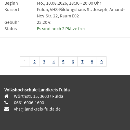
Beginn
Mo., 10.08.2026, 18:30 - 20:00 Uhr
Kursort
Fulda; VHS-Bildungshaus St. Joseph, Amand-
Ney-Str. 22, Raum E02
Gebühr
23,20 €
Status
Es sind noch 2 Plätze frei
1
2
3
4
5
6
7
8
9
Volkshochschule Landkreis Fulda
Wörthstr. 15, 36037 Fulda
0661 6006-1600
vhs@landkreis-fulda.de