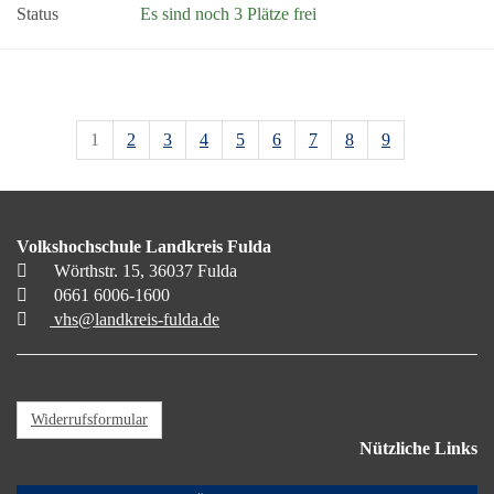
Status
Es sind noch 3 Plätze frei
1
2
3
4
5
6
7
8
9
Volkshochschule Landkreis Fulda
Wörthstr. 15, 36037 Fulda
0661 6006-1600
vhs@landkreis-fulda.de
Widerrufsformular
Nützliche Links