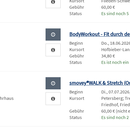
Kursort
Flieden-Schw
Gebühr
60,00 €
Status
Es sind noch 5 
BodyWorkout - Fit durch 
Beginn
Do., 18.06.2026
Kursort
Hofbieber-Lan
Gebühr
34,80 €
Status
Es ist noch ein 
smovey®WALK & Stretch (O
Beginn
Di., 07.07.2026
hrhaus
Kursort
Petersberg; Tr
Friedhof, Frie
Gebühr
60,00 € (nicht
Status
Es sind noch 2 