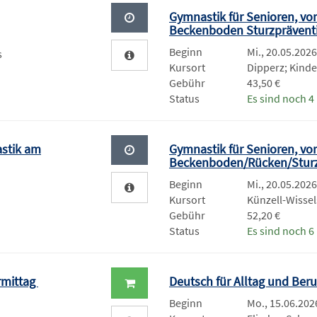
Gymnastik für Senioren, vor
Beckenboden Sturzprävent
Beginn
Mi., 20.05.2026
s
Kursort
Dipperz; Kinde
Gebühr
43,50 €
Status
Es sind noch 4 
stik am
Gymnastik für Senioren, vor
Beckenboden/Rücken/Stur
Beginn
Mi., 20.05.2026
Kursort
Künzell-Wisse
Gebühr
52,20 €
Status
Es sind noch 6 
rmittag
Deutsch für Alltag und Beru
Beginn
Mo., 15.06.2026