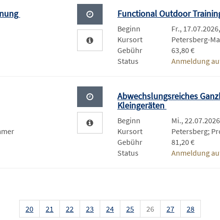
annung
Functional Outdoor Traini
Beginn
Fr., 17.07.2026
Kursort
Petersberg-Ma
Gebühr
63,80 €
Status
Anmeldung auf
Abwechslungsreiches Ganzk
Kleingeräten
Beginn
Mi., 22.07.2026
mmer
Kursort
Petersberg; P
Gebühr
81,20 €
Status
Anmeldung auf
20
21
22
23
24
25
26
27
28