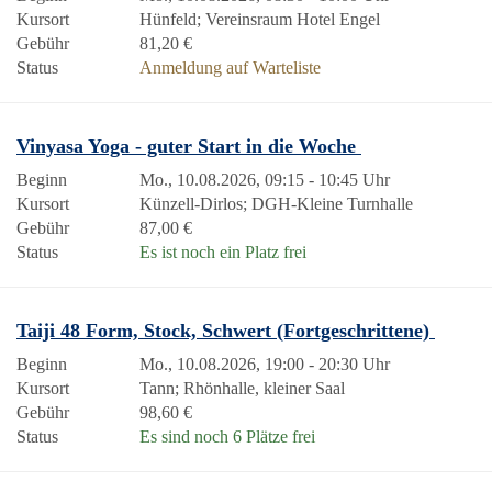
Kursort
Hünfeld; Vereinsraum Hotel Engel
Gebühr
81,20 €
Status
Anmeldung auf Warteliste
Vinyasa Yoga - guter Start in die Woche
Beginn
Mo., 10.08.2026, 09:15 - 10:45 Uhr
Kursort
Künzell-Dirlos; DGH-Kleine Turnhalle
Gebühr
87,00 €
Status
Es ist noch ein Platz frei
Taiji 48 Form, Stock, Schwert (Fortgeschrittene)
Beginn
Mo., 10.08.2026, 19:00 - 20:30 Uhr
Kursort
Tann; Rhönhalle, kleiner Saal
Gebühr
98,60 €
Status
Es sind noch 6 Plätze frei