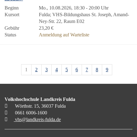
Beginn
Mo., 10.08.2026, 18:30 - 20:00 Uhr
Kursort
Fulda; VHS-Bildungshaus St. Joseph, Amand-
Ney-Str. 22, Raum E02
Gebühr
23,20 €
Status
Anmeldung auf Warteliste
1
2
3
4
5
6
7
8
9
Volkshochschule Landkreis Fulda
Wörthstr. 15, 36037 Fulda
0661 6006-1600
vhs@landkreis-fulda.de