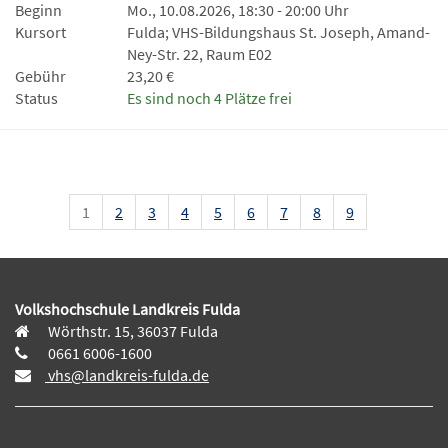
Beginn
Mo., 10.08.2026, 18:30 - 20:00 Uhr
Kursort
Fulda; VHS-Bildungshaus St. Joseph, Amand-
Ney-Str. 22, Raum E02
Gebühr
23,20 €
Status
Es sind noch 4 Plätze frei
1
2
3
4
5
6
7
8
9
Volkshochschule Landkreis Fulda
Wörthstr. 15, 36037 Fulda
0661 6006-1600
vhs@landkreis-fulda.de