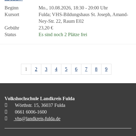
Beginn
Mo., 10.08.2026, 18:30 - 20:00 Uhr
Kursort
Fulda; VHS-Bildungshaus St. Joseph, Amand-
Ney-Str. 22, Raum E02
Gebühr
23,20 €
Status
Es sind noch 2 Plätze frei
1
2
3
4
5
6
7
8
9
Volkshochschule Landkreis Fulda
Wörthstr. 15, 36037 Fulda
0661 6006-1600
vhs@landkreis-fulda.de