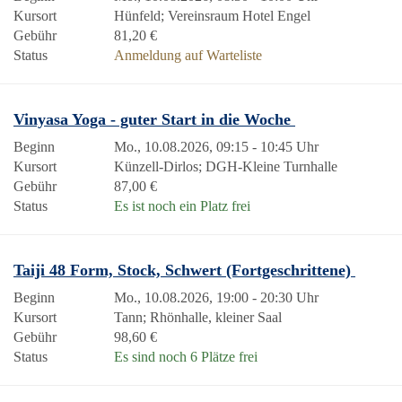
Kursort
Hünfeld; Vereinsraum Hotel Engel
Gebühr
81,20 €
Status
Anmeldung auf Warteliste
Vinyasa Yoga - guter Start in die Woche
Beginn
Mo., 10.08.2026, 09:15 - 10:45 Uhr
Kursort
Künzell-Dirlos; DGH-Kleine Turnhalle
Gebühr
87,00 €
Status
Es ist noch ein Platz frei
Taiji 48 Form, Stock, Schwert (Fortgeschrittene)
Beginn
Mo., 10.08.2026, 19:00 - 20:30 Uhr
Kursort
Tann; Rhönhalle, kleiner Saal
Gebühr
98,60 €
Status
Es sind noch 6 Plätze frei