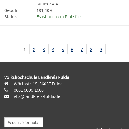
Raum 2.4.4
Gebühr
191,40 €
Status
Es ist noch ein Platz frei
1
2
3
4
5
6
7
8
9
Volkshochschule Landkreis Fulda
Wörthstr. 15, 36037 Fulda
0661 6006-1600
vhs@landkreis-fulda.de
Widerrufsformular