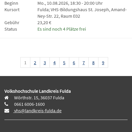
Beginn
Mo., 10.08.2026, 18:30 - 20:00 Uhr
Kursort
Fulda; VHS-Bildungshaus St. Joseph, Amand-
Ney-Str. 22, Raum E02
Gebühr
23,20 €
Status
Es sind noch 4 Plätze frei
1
2
3
4
5
6
7
8
9
Volkshochschule Landkreis Fulda
Wörthstr. 15, 36037 Fulda
0661 6006-1600
vhs@landkreis-fulda.de