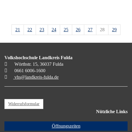
21
22
23
24
25
26
27
28
29
Volkshochschule Landkreis Fulda
Wörthstr. 15, 36037 Fulda
0661 6006-1600
vhs@landkreis-fulda.de
Widerrufsformular
Nützliche Links
Öffnungszeiten