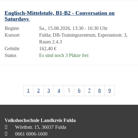
Englisch-Mittelstufe, B1-B2 - Conversation on
Saturdays
Beginn
Sa., 15.08.2026, 13:30 - 16:30 Uhr
Kursort
Fulda; DB-Trainingszentrum, Esperantostr. 3,
Raum 2.4.3
Gebühr
162,40 €
Status
Es sind noch 3 Plätze frei
1
2
3
4
5
6
7
8
9
Volkshochschule Landkreis Fulda
Wörthstr. 15, 36037 Fulda
0661 6006-1600