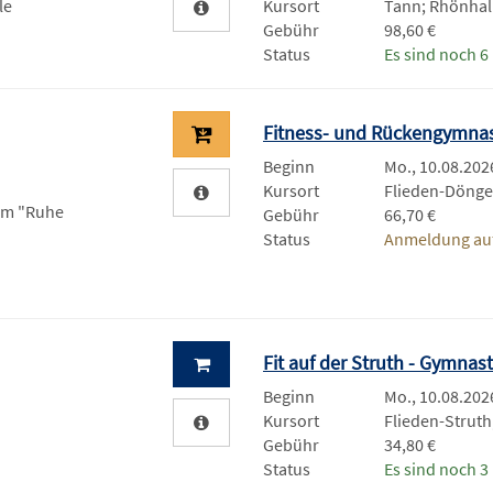
le
Kursort
Tann; Rhönhall
Gebühr
98,60 €
Status
Es sind noch 6 
Fitness- und Rückengymna
Beginn
Mo., 10.08.2026
Kursort
Flieden-Döng
um "Ruhe
Gebühr
66,70 €
Status
Anmeldung auf
Fit auf der Struth - Gymnas
Beginn
Mo., 10.08.2026
Kursort
Flieden-Strut
Gebühr
34,80 €
Status
Es sind noch 3 