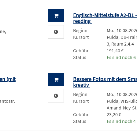
Englisch-Mittelstufe A2-B1 
reading
Beginn
Mo., 10.08.2026
le,
Kursort
Fulda; DB-Trai
3, Raum 2.4.4
Gebühr
191,40 €
Status
Es sind noch 6 
en (mit
Bessere Fotos mit dem Sma
kreativ
Beginn
Mo., 10.08.2026
antostr.
Kursort
Fulda; VHS-Bil
Amand-Ney-Str
Gebühr
23,20 €
Status
Es sind noch 4 