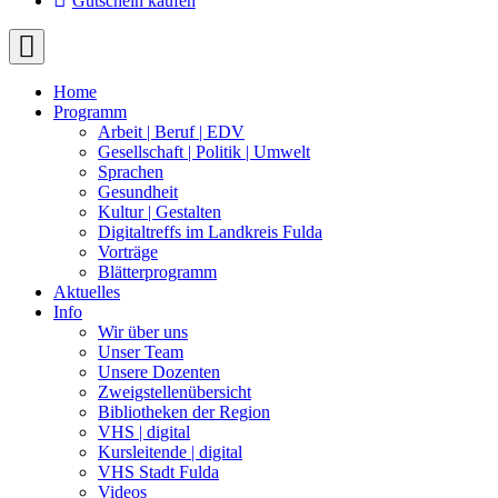
Gutschein kaufen
Home
Programm
Arbeit | Beruf | EDV
Gesellschaft | Politik | Umwelt
Sprachen
Gesundheit
Kultur | Gestalten
Digitaltreffs im Landkreis Fulda
Vorträge
Blätterprogramm
Aktuelles
Info
Wir über uns
Unser Team
Unsere Dozenten
Zweigstellenübersicht
Bibliotheken der Region
VHS | digital
Kursleitende | digital
VHS Stadt Fulda
Videos