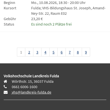
Beginn
Mo., 10.08.2026, 18:30 - 20:00 Uhr
Kursort
Fulda; VHS-Bildungshaus St. Joseph, Amand-
Ney-Str. 22, Raum E02
Gebühr
23,20 €
Status
Es sind noch 2 Plätze frei
1
2
3
4
5
6
7
8
9
Volkshochschule Landkreis Fulda
Wörthstr. 15, 36037 Fulda
0661 6006-1600
vhs@landkreis-fulda.de