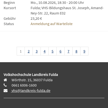
Beginn
Mo., 10.08.2026, 18:30 - 20:00 Uhr
Kursort
Fulda; VHS-Bildungshaus St. Joseph, Amand-
Ney-Str. 22, Raum E02
Gebühr
23,20 €
Status
Anmeldung auf Warteliste
1
2
3
4
5
6
7
8
9
Volkshochschule Landkreis Fulda
Wörthstr. 15, 36037 Fulda
0661 6006-1600
vhs@landkreis-fulda.de