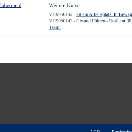
Habermehl
Weitere Kurse
VH9050142 -
Fit am Arbeitsplatz: In Bewe
VH9050143 -
Gesund Führen - Resilient füh
Team!
AGB
Barrierefre