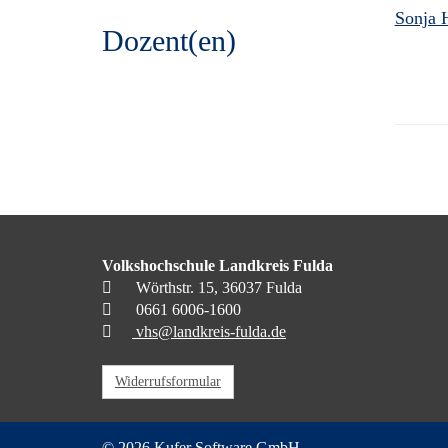
Sonja 
Dozent(en)
Volkshochschule Landkreis Fulda
Wörthstr. 15, 36037 Fulda
0661 6006-1600
vhs@landkreis-fulda.de
Widerrufsformular
© 2026 Kufer Software GmbH