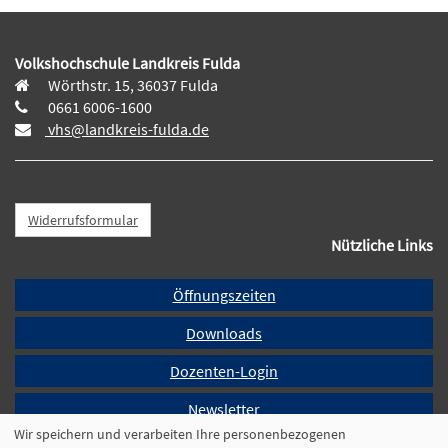
Volkshochschule Landkreis Fulda
Wörthstr. 15, 36037 Fulda
0661 6006-1600
vhs@landkreis-fulda.de
Widerrufsformular
Nützliche Links
Öffnungszeiten
Downloads
Dozenten-Login
Newsletter
Wir speichern und verarbeiten Ihre personenbezogenen
Programmheft