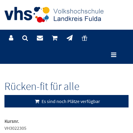
Kursdetails
Rücken-fit für alle
Es sind noch Plätze verfügbar
Kursnr.
VH3022305