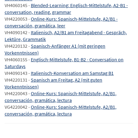
VH4060145 -
Blended-Learning: Englisch-Mittelstufe, A2-B1 -
conversation, reading, grammar
VH4220053 -
Online-Kurs: Spanisch-Mittelstufe, A2/B1 -
conversación, gramática, leer
VH4090142 -
Italienisch, A2/B1 am Freitagabend - Gespräch,
Lektüre, Grammatik
VH4220132 -
Spanisch-Anfänger A1 (mit geringen
Vorkenntnissen)
VH4060155 -
Englisch-Mittelstufe, B1-B2 - Conversation on
Saturdays
VH4090143 -
Italienisch-Konversation am Samstag B1
VH4220131 -
Spanisch am Freitag, A2 (mit guten
Vorkenntnissen)
VH4220043 -
Online-Kurs: Spanisch-Mittelstufe, A2/B1,
conversación, gramática, lectura
VG4220042 -
Online-Kurs: Spanisch-Mittelstufe, A2/B1,
conversación, gramática, lectura