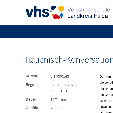
Italienisch-Konversati
Kursnr.
VH4090143
Der Kurs,
die vor a
Beginn
Sa., 15.08.2026,
entscheid
09:30 13:15
die Grund
Dauer
14 Termine
Obwohl es
Gebühr
soweit die
203,00 €