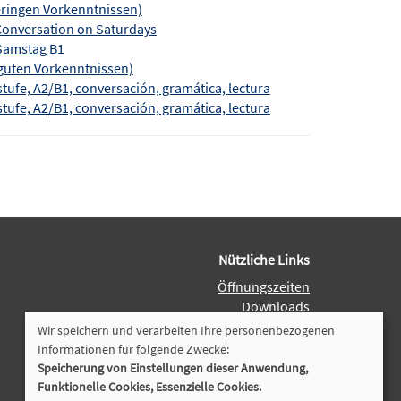
eringen Vorkenntnissen)
 Conversation on Saturdays
 Samstag B1
 guten Vorkenntnissen)
tufe, A2/B1, conversación, gramática, lectura
tufe, A2/B1, conversación, gramática, lectura
Nützliche Links
Öffnungszeiten
Downloads
Dozenten-Login
Wir speichern und verarbeiten Ihre personenbezogenen
Programmheft
Informationen für folgende Zwecke:
Speicherung von Einstellungen dieser Anwendung,
Cookie Einstellungen
Funktionelle Cookies, Essenzielle Cookies.