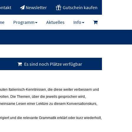
ntakt
Newsletter
Gutschein kaufen
me
Programm
Aktuelles
Info
Es sind noch Plätze verfügbar
 guten Italienisch-Kenntnissen, die diese weiter verbessern und
ollen. Die Themen, über die jeweils gesprochen wird,
meinsame Lesen einer Lektüre zu diesem Konversationskurs,
giert und die relevante Grammatik erklärt oder kurz wiederholt,