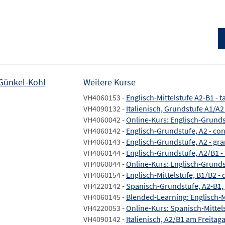
 Günkel-Kohl
Weitere Kurse
VH4060153 -
Englisch-Mittelstufe A2-B1 - 
VH4090132 -
Italienisch, Grundstufe A1/A
VH4060042 -
Online-Kurs: Englisch-Grunds
VH4060142 -
Englisch-Grundstufe, A2 - co
VH4060143 -
Englisch-Grundstufe, A2 - gra
VH4060144 -
Englisch-Grundstufe, A2/B1 -
VH4060044 -
Online-Kurs: Englisch-Grunds
VH4060154 -
Englisch-Mittelstufe, B1/B2 -
VH4220142 -
Spanisch-Grundstufe, A2-B1, 
VH4060145 -
Blended-Learning: Englisch-M
VH4220053 -
Online-Kurs: Spanisch-Mittels
VH4090142 -
Italienisch, A2/B1 am Freita