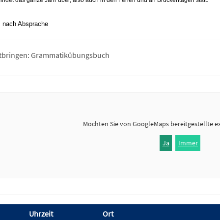
findet das ganze Jahr über, also auch in den Ferien und an Brückentagen statt.
: nach Absprache
itbringen: Grammatikübungsbuch
Möchten Sie von
GoogleMaps
bereitgestellte e
Ja
Immer
Uhrzeit
Ort