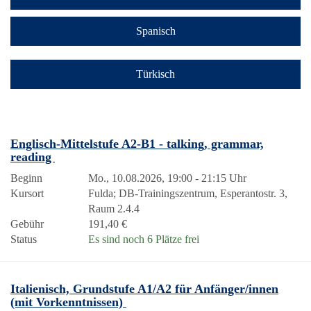
Spanisch
Türkisch
Englisch-Mittelstufe A2-B1 - talking, grammar,
reading
Beginn
Mo., 10.08.2026, 19:00 - 21:15 Uhr
Kursort
Fulda; DB-Trainingszentrum, Esperantostr. 3,
Raum 2.4.4
Gebühr
191,40 €
Status
Es sind noch 6 Plätze frei
Italienisch, Grundstufe A1/A2 für Anfänger/innen
(mit Vorkenntnissen)