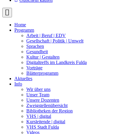
Gutschein kaufen
Home
Programm
Arbeit | Beruf | EDV
Gesellschaft | Politik | Umwelt
Sprachen
Gesundheit
Kultur | Gestalten
Digitaltreffs im Landkreis Fulda
Vorträge
Blätterprogramm
Aktuelles
Info
Wir über uns
Unser Team
Unsere Dozenten
Zweigstellenübersicht
Bibliotheken der Region
VHS | digital
Kursleitende | digital
VHS Stadt Fulda
Videos