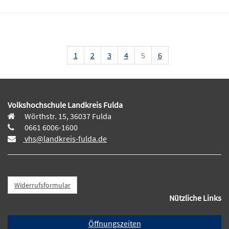
1
2
3
4
5
6
Volkshochschule Landkreis Fulda
Wörthstr. 15, 36037 Fulda
0661 6006-1600
vhs@landkreis-fulda.de
Widerrufsformular
Nützliche Links
Öffnungszeiten