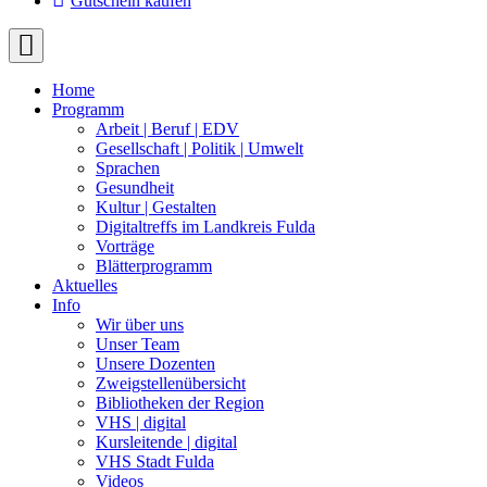
Gutschein kaufen
Home
Programm
Arbeit | Beruf | EDV
Gesellschaft | Politik | Umwelt
Sprachen
Gesundheit
Kultur | Gestalten
Digitaltreffs im Landkreis Fulda
Vorträge
Blätterprogramm
Aktuelles
Info
Wir über uns
Unser Team
Unsere Dozenten
Zweigstellenübersicht
Bibliotheken der Region
VHS | digital
Kursleitende | digital
VHS Stadt Fulda
Videos